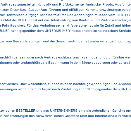
es Auftrages zugestellten Kontroll- und Prüfdokumente (Andrucke, Proofs, Ausführu
 zum Druck bzw. Gut zur Aus-führung und allfälligen Korrekturanweisungen versehe
r. Telefonisch aufgege-bene Korrekturen und Änderungen müssen vom BESTELLER 
ichtet der BESTELLER auf die Unterbreitung von Kontroll- und Prüfdokumenten, so
Fahrlässigkeit. Für das Verhalten seiner Hilfspersonen sowie für Zufall und höh
ESTELLER kann gegenüber dem UNTERNEHMER insbesondere keine indirekten Schäden
n von Gewährleistungen wird die Gewährleistungsfrist weder verlängert noch begi
rchführbar sein oder nach Vertrags-schluss unwirksam oder undurchführbar werde
wirksame oder undurchführbare Bestimmung in dem Sinne auszulegen oder zu ergän
ändert werden. Über wesentliche, für den Kunden nachteilige Änderungen und Anpa
assungen nicht innert 30 Tagen nach Zustellung schriftlich gegenüber dem UNTER
hung zwischen BESTELLER und des UNTERNEHMERS sind die ordentlichen Gerichte 
hen Bestimmungen des Schweizeri-schen Gesetzes über das Internationale Privatrec