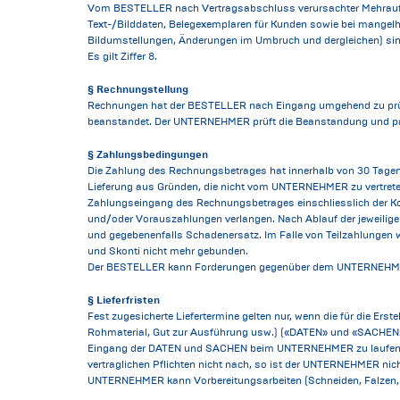
Vom BESTELLER nach Vertragsabschluss verursachter Mehraufwa
Text-/Bilddaten, Belegexemplaren für Kunden sowie bei mangelha
Bildumstellungen, Änderungen im Umbruch und dergleichen) sin
Es gilt Ziffer 8.
§ Rechnungstellung
Rechnungen hat der BESTELLER nach Eingang umgehend zu prüfen
beanstandet. Der UNTERNEHMER prüft die Beanstandung und pass
§ Zahlungsbedingungen
Die Zahlung des Rechnungsbetrages hat innerhalb von 30 Tage
Lieferung aus Gründen, die nicht vom UNTERNEHMER zu vertreten 
Zahlungseingang des Rechnungsbetrages einschliesslich der
und/oder Vorauszahlungen verlangen. Nach Ablauf der jeweilig
und gegebenenfalls Schadenersatz. Im Falle von Teilzahlungen
und Skonti nicht mehr gebunden.
Der BESTELLER kann Forderungen gegenüber dem UNTERNEHMER n
§ Lieferfristen
Fest zugesicherte Liefertermine gelten nur, wenn die für die Er
Rohmaterial, Gut zur Ausführung usw.) («DATEN» und «SACHEN») 
Eingang der DATEN und SACHEN beim UNTERNEHMER zu laufen. Wir
vertraglichen Pflichten nicht nach, so ist der UNTERNEHMER nich
UNTERNEHMER kann Vorbereitungsarbeiten (Schneiden, Falzen,