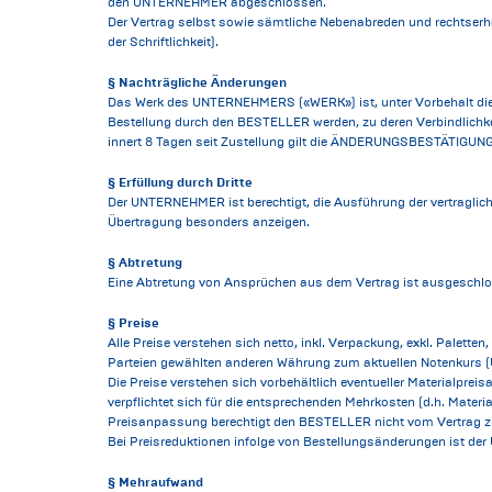
den UNTERNEHMER abgeschlossen.
Der Vertrag selbst sowie sämtliche Nebenabreden und rechtserheb
der Schriftlichkeit).
§ Nachträgliche Änderungen
Das Werk des UNTERNEHMERS («WERK») ist, unter Vorbehalt diese
Bestellung durch den BESTELLER werden, zu deren Verbindlich
innert 8 Tagen seit Zustellung gilt die ÄNDERUNGSBESTÄTIGUNG a
§ Erfüllung durch Dritte
Der UNTERNEHMER ist berechtigt, die Ausführung der vertraglic
Übertragung besonders anzeigen.
§ Abtretung
Eine Abtretung von Ansprüchen aus dem Vertrag ist ausgeschl
§ Preise
Alle Preise verstehen sich netto, inkl. Verpackung, exkl. Palett
Parteien gewählten anderen Währung zum aktuellen Notenkurs (UB
Die Preise verstehen sich vorbehältlich eventueller Materialpr
verpflichtet sich für die entsprechenden Mehrkosten (d.h. Mate
Preisanpassung berechtigt den BESTELLER nicht vom Vertrag z
Bei Preisreduktionen infolge von Bestellungsänderungen ist d
§ Mehraufwand