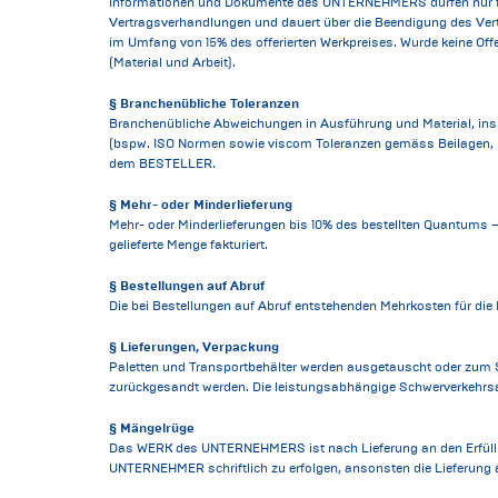
Informationen und Dokumente des UNTERNEHMERS dürfen nur für
Vertragsverhandlungen und dauert über die Beendigung des Ver
im Umfang von 15% des offerierten Werkpreises. Wurde keine Of
(Material und Arbeit).
§ Branchenübliche Toleranzen
Branchenübliche Abweichungen in Ausführung und Material, insbe
(bspw. ISO Normen sowie viscom Toleranzen gemäss Beilagen, b
dem BESTELLER.
§ Mehr- oder Minderlieferung
Mehr- oder Minderlieferungen bis 10% des bestellten Quantums – 
gelieferte Menge fakturiert.
§ Bestellungen auf Abruf
Die bei Bestellungen auf Abruf entstehenden Mehrkosten für di
§ Lieferungen, Verpackung
Paletten und Transportbehälter werden ausgetauscht oder zum 
zurückgesandt werden. Die leistungsabhängige Schwerverkehrsab
§ Mängelrüge
Das WERK des UNTERNEHMERS ist nach Lieferung an den Erfüllung
UNTERNEHMER schriftlich zu erfolgen, ansonsten die Lieferung 