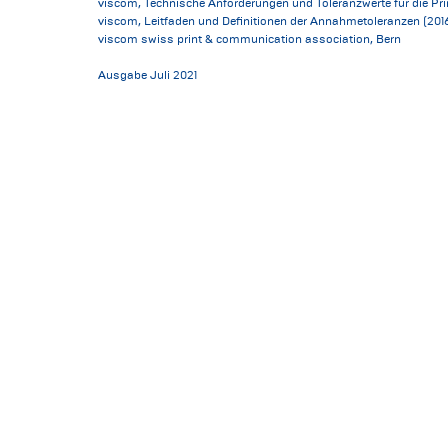
viscom, Technische Anforderungen und Toleranzwerte für die Pri
viscom, Leitfaden und Definitionen der Annahmetoleranzen (201
viscom swiss print & communication association, Bern
Ausgabe Juli 2021