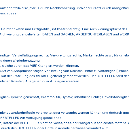
oder teilweise jeweils durch Nachbesserung und/oder Ersatz durch mängelfreie 
eschlossen.
bfabrikaten und Fertigartikel, ist kostenpflichtig. Eine Archivierungspflicht 
hivierung der gelieferten DATEN und SACHEN, ARBEITSUNTERLAGEN und WERKZEUGE 
digen Vervielfältigungsrechte, Ver-breitungsrechte, Markenrechte usw., für urhebe
und deren Wiederbenutzung.
e, welche durch das WERK tangiert werden könnten.
rt von Ansprüchen wegen Ver-letzung von Rechten Dritter zu verteidigen (Urheberr
 mit der Erstellung des WERKES geltend gemacht werden. Der BESTELLER wird 
denen Kos-ten, Ausgaben oder Auslagen ersetzen.
ch Spracheigenschaft, Gramma-tik, Syntax, inhaltliche Fehler, Unvollständigkei
EN nicht standardmässig verarbeitet oder verwendet werden können und dadurch 
 BESTELLER zur Verfügung gestellt hat.
, sofern der BESTELLER nicht be-weist, dass der Mangel auf schlechtes Mater
 durch den BESTELLER oder Dritte in irgendeiner Weise verändert wird.