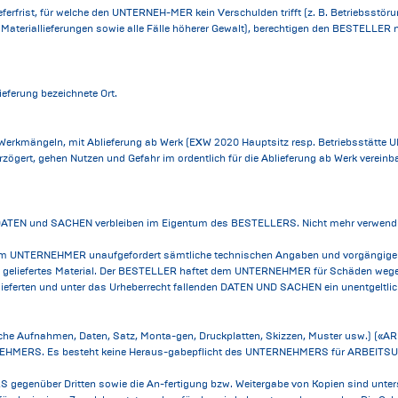
ferfrist, für welche den UNTERNEH-MER kein Verschulden trifft (z. B. Betriebsstöru
ateriallieferungen sowie alle Fälle höherer Gewalt), berechtigen den BESTELLER
ieferung bezeichnete Ort.
 Werkmängeln, mit Ablieferung ab Werk (EXW 2020 Hauptsitz resp. Betriebsstätt
ögert, gehen Nutzen und Gefahr im ordentlich für die Ablieferung ab Werk vereinba
n DATEN und SACHEN verbleiben im Eigentum des BESTELLERS. Nicht mehr verwend
er dem UNTERNEHMER unaufgefordert sämtliche technischen Angaben und vorgängig
R geliefertes Material. Der BESTELLER haftet dem UNTERNEHMER für Schäden we
erten und unter das Urheberrecht fallenden DATEN UND SACHEN ein unentgeltlic
sche Aufnahmen, Daten, Satz, Monta-gen, Druckplatten, Skizzen, Muster usw.) 
EHMERS. Es besteht keine Heraus-gabepflicht des UNTERNEHMERS für ARBEITSU
enüber Dritten sowie die An-fertigung bzw. Weitergabe von Kopien sind unte