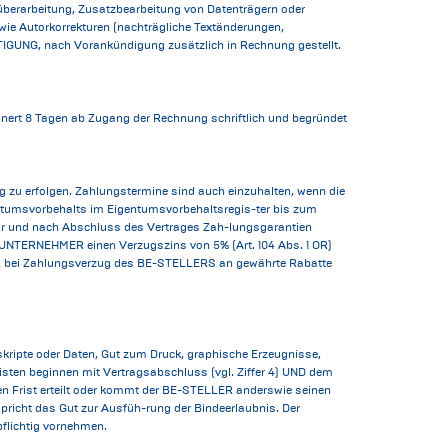
berarbeitung, Zusatzbearbeitung von Datenträgern oder
wie Autorkorrekturen (nachträgliche Textänderungen,
TIGUNG, nach Vorankündigung zusätzlich in Rechnung gestellt.
ert 8 Tagen ab Zugang der Rechnung schriftlich und begründet
u erfolgen. Zahlungstermine sind auch einzuhalten, wenn die
gentumsvorbehalts im Eigentumsvorbehaltsregis-ter bis zum
 und nach Abschluss des Vertrages Zah-lungsgarantien
 UNTERNEHMER einen Verzugszins von 5% (Art. 104 Abs. 1 OR)
MER bei Zahlungsverzug des BE-STELLERS an gewährte Rabatte
skripte oder Daten, Gut zum Druck, graphische Erzeugnisse,
sten beginnen mit Vertragsabschluss (vgl. Ziffer 4) UND dem
 Frist erteilt oder kommt der BE-STELLER anderswie seinen
spricht das Gut zur Ausfüh-rung der Bindeerlaubnis. Der
flichtig vornehmen.