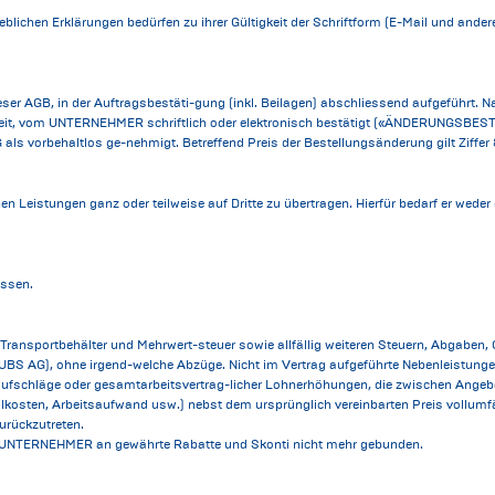
lichen Erklärungen bedürfen zu ihrer Gültigkeit der Schriftform (E-Mail und ande
r AGB, in der Auftragsbestäti-gung (inkl. Beilagen) abschliessend aufgeführt. N
keit, vom UNTERNEHMER schriftlich oder elektronisch bestätigt («ÄNDERUNGSBES
ls vorbehaltlos ge-nehmigt. Betreffend Preis der Bestellungsänderung gilt Ziffer 
hen Leistungen ganz oder teilweise auf Dritte zu übertragen. Hierfür bedarf er 
ossen.
en, Transportbehälter und Mehrwert-steuer sowie allfällig weiteren Steuern, Abgaben
S AG), ohne irgend-welche Abzüge. Nicht im Vertrag aufgeführte Nebenleistungen s
eisaufschläge oder gesamtarbeitsvertrag-licher Lohnerhöhungen, die zwischen Ang
rialkosten, Arbeitsaufwand usw.) nebst dem ursprünglich vereinbarten Preis vollu
urückzutreten.
er UNTERNEHMER an gewährte Rabatte und Skonti nicht mehr gebunden.