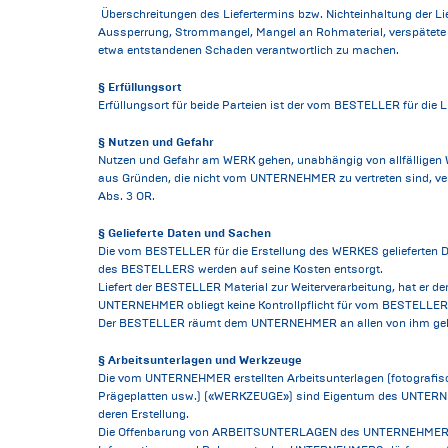
Überschreitungen des Liefertermins bzw. Nichteinhaltung der Lie
Aussperrung, Strommangel, Mangel an Rohmaterial, verspätete M
etwa entstandenen Schaden verantwortlich zu machen.
§ Erfüllungsort
Erfüllungsort für beide Parteien ist der vom BESTELLER für die L
§ Nutzen und Gefahr
Nutzen und Gefahr am WERK gehen, unabhängig von allfälligen
aus Gründen, die nicht vom UNTERNEHMER zu vertreten sind, verz
Abs. 3 OR.
§ Gelieferte Daten und Sachen
Die vom BESTELLER für die Erstellung des WERKES gelieferte
des BESTELLERS werden auf seine Kosten entsorgt.
Liefert der BESTELLER Material zur Weiterverarbeitung, hat 
UNTERNEHMER obliegt keine Kontrollpflicht für vom BESTELLE
Der BESTELLER räumt dem UNTERNEHMER an allen von ihm gelief
§ Arbeitsunterlagen und Werkzeuge
Die vom UNTERNEHMER erstellten Arbeitsunterlagen (fotografi
Prägeplatten usw.) («WERKZEUGE») sind Eigentum des UNTERN
deren Erstellung.
Die Offenbarung von ARBEITSUNTERLAGEN des UNTERNEHMERS geg