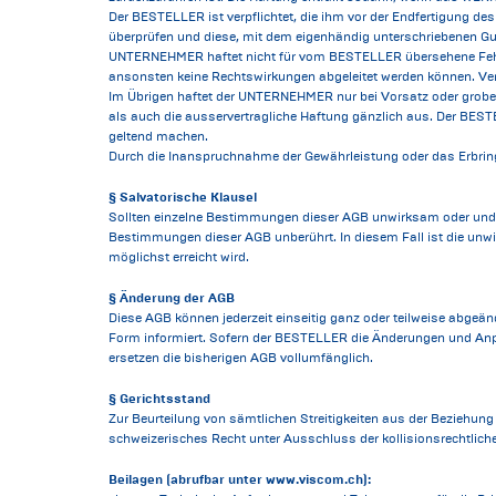
Der BESTELLER ist verpflichtet, die ihm vor der Endfertigung d
überprüfen und diese, mit dem eigenhändig unterschriebenen Gut
UNTERNEHMER haftet nicht für vom BESTELLER übersehene Fehle
ansonsten keine Rechtswirkungen abgeleitet werden können. Verz
Im Übrigen haftet der UNTERNEHMER nur bei Vorsatz oder grober 
als auch die ausservertragliche Haftung gänzlich aus. Der B
geltend machen.
Durch die Inanspruchnahme der Gewährleistung oder das Erbringe
§ Salvatorische Klausel
Sollten einzelne Bestimmungen dieser AGB unwirksam oder undu
Bestimmungen dieser AGB unberührt. In diesem Fall ist die un
möglichst erreicht wird.
§ Änderung der AGB
Diese AGB können jederzeit einseitig ganz oder teilweise abge
Form informiert. Sofern der BESTELLER die Änderungen und Anp
ersetzen die bisherigen AGB vollumfänglich.
§ Gerichtsstand
Zur Beurteilung von sämtlichen Streitigkeiten aus der Bezie
schweizerisches Recht unter Ausschluss der kollisionsrechtlic
Beilagen (abrufbar unter www.viscom.ch):