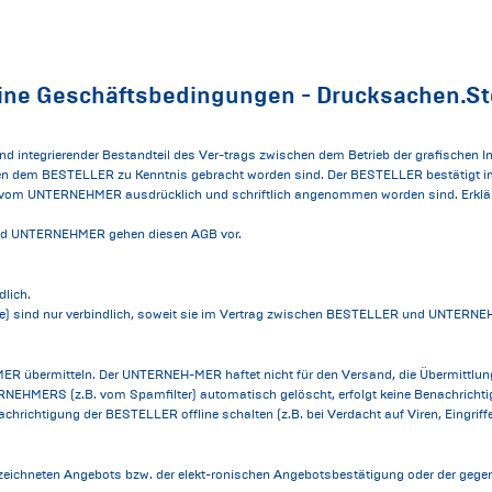
ine Geschäftsbedingungen - Drucksachen.St
nd integrierender Bestandteil des Ver-trags zwischen dem Betrieb der grafische
ien dem BESTELLER zu Kenntnis gebracht worden sind. Der BESTELLER bestätigt 
 vom UNTERNEHMER ausdrücklich und schriftlich angenommen worden sind. Erkläru
und UNTERNEHMER gehen diesen AGB vor.
dlich.
ne) sind nur verbindlich, soweit sie im Vertrag zwischen BESTELLER und UNTERNEH
 übermitteln. Der UNTERNEH-MER haftet nicht für den Versand, die Übermittlung
ERNEHMERS (z.B. vom Spamfilter) automatisch gelöscht, erfolgt keine Benachri
ichtigung der BESTELLER offline schalten (z.B. bei Verdacht auf Viren, Eingriffe 
ichneten Angebots bzw. der elekt-ronischen Angebotsbestätigung oder der gegen