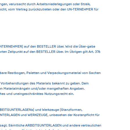
ngen, verursacht durch Arbeitsniederlegungen oder Streik,
 nicht, vom Vertrag zurückzutreten oder den UN-TERNEHMER für
e UNTERNEHMER) auf den BESTELLER über. Wird die Über-gabe
rten Zeitpunkt auf den BESTELLER über. Im Übrigen gilt Art. 376
bare Restbogen, Paletten und Verpackungsmaterial von Sachen
e Vorbehandlungen des Materials bekannt zu geben. Dem
gen Materialmängeln und/oder mangelhaften Angaben.
hes und uneingeschränktes Nutzungsrecht ein.
(«ARBEITSUNTERLAGEN») und Werkzeuge (Stanzformen,
NTERLAGEN und WERKZEUGE, unbesehen der Kostenpflicht für
rsagt. Sämtliche ARBEITSUNTERLAGEN und andere vertraulichen