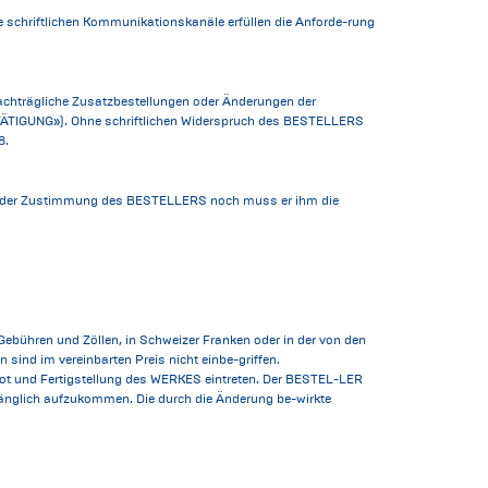
re schriftlichen Kommunikationskanäle erfüllen die Anforde-rung
achträgliche Zusatzbestellungen oder Änderungen der
TÄTIGUNG»). Ohne schriftlichen Widerspruch des BESTELLERS
8.
weder der Zustimmung des BESTELLERS noch muss er ihm die
, Gebühren und Zöllen, in Schweizer Franken oder in der von den
ind im vereinbarten Preis nicht einbe-griffen.
ebot und Fertigstellung des WERKES eintreten. Der BESTEL-LER
mfänglich aufzukommen. Die durch die Änderung be-wirkte