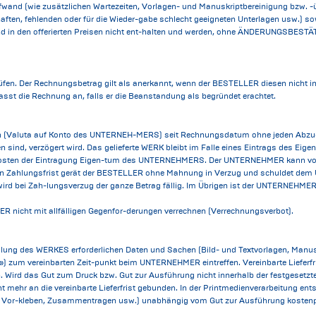
nd (wie zusätzlichen Wartezeiten, Vorlagen- und Manuskriptbereinigung bzw. -ü
ften, fehlenden oder für die Wieder-gabe schlecht geeigneten Unterlagen usw.) so
d in den offerierten Preisen nicht ent-halten und werden, ohne ÄNDERUNGSBESTÄ
. Der Rechnungsbetrag gilt als anerkannt, wenn der BESTELLER diesen nicht inn
t die Rechnung an, falls er die Beanstandung als begründet erachtet.
n (Valuta auf Konto des UNTERNEH-MERS) seit Rechnungsdatum ohne jeden Abzug z
sind, verzögert wird. Das gelieferte WERK bleibt im Falle eines Eintrags des Ei
 Kosten der Eintragung Eigen-tum des UNTERNEHMERS. Der UNTERNEHMER kann vor
en Zahlungsfrist gerät der BESTELLER ohne Mahnung in Verzug und schuldet dem
 wird bei Zah-lungsverzug der ganze Betrag fällig. Im Übrigen ist der UNTERNEH
icht mit allfälligen Gegenfor-derungen verrechnen (Verrechnungsverbot).
stellung des WERKES erforderlichen Daten und Sachen (Bild- und Textvorlagen, Manu
zum vereinbarten Zeit-punkt beim UNTERNEHMER eintreffen. Vereinbarte Lieferfri
d das Gut zum Druck bzw. Gut zur Ausführung nicht innerhalb der festgesetzten
t mehr an die vereinbarte Lieferfrist gebunden. In der Printmedienverarbeitung ent
 Vor-kleben, Zusammentragen usw.) unabhängig vom Gut zur Ausführung kostenp