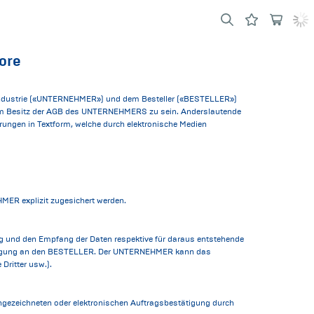
ore
n Industrie («UNTERNEHMER») und dem Besteller («BESTELLER»)
im Besitz der AGB des UNTERNEHMERS zu sein. Anderslautende
ngen in Textform, welche durch elektronische Medien
MER explizit zugesichert werden.
 und den Empfang der Daten respektive für daraus entstehende
chtigung an den BESTELLER. Der UNTERNEHMER kann das
Dritter usw.).
gezeichneten oder elektronischen Auftragsbestätigung durch