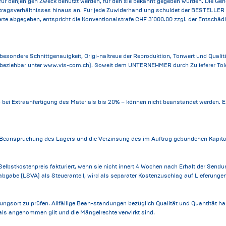
 denjenigen Zweck benutzt werden, für den sie bekannt gegeben wurden. Die Geh
tragsverhältnisses hinaus an. Für jede Zuwiderhandlung schuldet der BESTELLER 
ferte abgegeben, entspricht die Konventionalstrafe CHF 3‘000.00 zzgl. der Entsc
sondere Schnittgenauigkeit, Origi-naltreue der Reproduktion, Tonwert und Qualität
eziehbar unter www.vis-com.ch). Soweit dem UNTERNEHMER durch Zulieferer Toler
bei Extraanfertigung des Materials bis 20% – können nicht beanstandet werden. Es w
e Beanspruchung des Lagers und die Verzinsung des im Auftrag gebundenen Kapita
Selbstkostenpreis fakturiert, wenn sie nicht innert 4 Wochen nach Erhalt der 
gabe (LSVA) als Steueranteil, wird als separater Kostenzuschlag auf Lieferungen
sort zu prüfen. Allfällige Bean-standungen bezüglich Qualität und Quantität ha
als angenommen gilt und die Mängelrechte verwirkt sind.