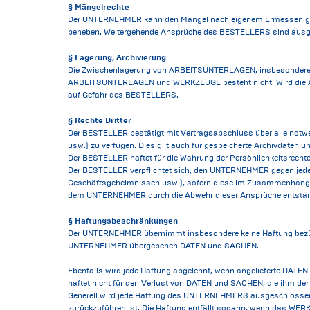
§ Mängelrechte
Der UNTERNEHMER kann den Mangel nach eigenem Ermessen ganz 
beheben. Weitergehende Ansprüche des BESTELLERS sind ausg
§ Lagerung, Archivierung
Die Zwischenlagerung von ARBEITSUNTERLAGEN, insbesondere Hal
ARBEITSUNTERLAGEN und WERKZEUGE besteht nicht. Wird die Arc
auf Gefahr des BESTELLERS.
§ Rechte Dritter
Der BESTELLER bestätigt mit Vertragsabschluss über alle notwen
usw.) zu verfügen. Dies gilt auch für gespeicherte Archivdaten 
Der BESTELLER haftet für die Wahrung der Persönlichkeitsrecht
Der BESTELLER verpflichtet sich, den UNTERNEHMER gegen jede A
Geschäftsgeheimnissen usw.), sofern diese im Zusammenhang
dem UNTERNEHMER durch die Abwehr dieser Ansprüche entstan
§ Haftungsbeschränkungen
Der UNTERNEHMER übernimmt insbesondere keine Haftung bezügli
UNTERNEHMER übergebenen DATEN und SACHEN.
Ebenfalls wird jede Haftung abgelehnt, wenn angelieferte DAT
haftet nicht für den Verlust von DATEN und SACHEN, die ihm der
Generell wird jede Haftung des UNTERNEHMERS ausgeschlossen
zurückzuführen ist. Die Haftung entfällt sodann, wenn das WERK