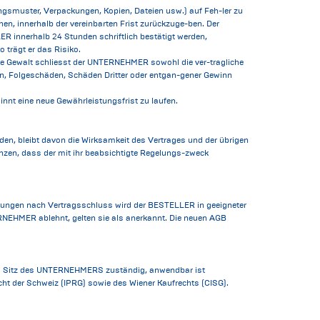
ngsmuster, Verpackungen, Kopien, Dateien usw.) auf Feh-ler zu
n, innerhalb der vereinbarten Frist zurückzuge-ben. Der
innerhalb 24 Stunden schriftlich bestätigt werden,
 trägt er das Risiko.
ere Gewalt schliesst der UNTERNEHMER sowohl die ver-tragliche
, Folgeschäden, Schäden Dritter oder entgan-gener Gewinn
nnt eine neue Gewährleistungsfrist zu laufen.
n, bleibt davon die Wirksamkeit des Vertrages und der übrigen
zen, dass der mit ihr beabsichtigte Regelungs-zweck
ssungen nach Vertragsschluss wird der BESTELLER in geeigneter
NEHMER ablehnt, gelten sie als anerkannt. Die neuen AGB
am Sitz des UNTERNEHMERS zuständig, anwendbar ist
ht der Schweiz (IPRG) sowie des Wiener Kaufrechts (CISG).