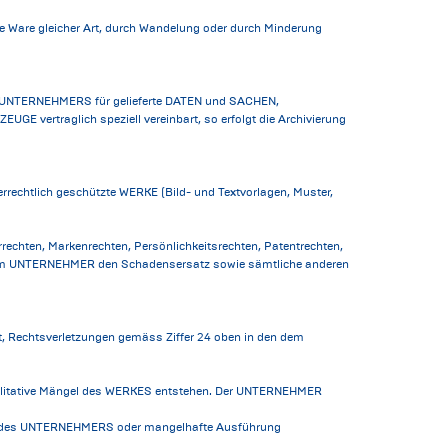
Ware gleicher Art, durch Wandelung oder durch Minderung
des UNTERNEHMERS für gelieferte DATEN und SACHEN,
vertraglich speziell vereinbart, so erfolgt die Archivierung
rrechtlich geschützte WERKE (Bild- und Textvorlagen, Muster,
echten, Markenrechten, Persönlichkeitsrechten, Patentrechten,
dem UNTERNEHMER den Schadensersatz sowie sämtliche anderen
t, Rechtsverletzungen gemäss Ziffer 24 oben in den dem
qualitative Mängel des WERKES entstehen. Der UNTERNEHMER
ial des UNTERNEHMERS oder mangelhafte Ausführung