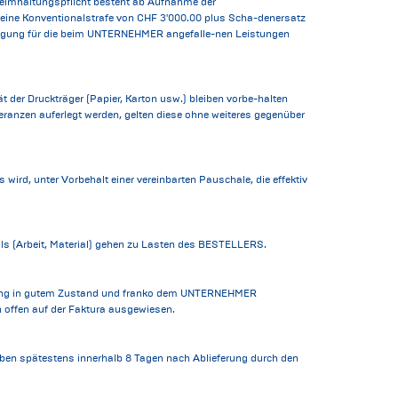
eimhaltungspflicht besteht ab Aufnahme der
eine Konventionalstrafe von CHF 3'000.00 plus Scha-denersatz
hädigung für die beim UNTERNEHMER angefalle-nen Leistungen
 der Druckträger (Papier, Karton usw.) bleiben vorbe-halten
anzen auferlegt werden, gelten diese ohne weiteres gegenüber
ird, unter Vorbehalt einer vereinbarten Pauschale, die effektiv
ls (Arbeit, Material) gehen zu Lasten des BESTELLERS.
Sendung in gutem Zustand und franko dem UNTERNEHMER
 offen auf der Faktura ausgewiesen.
ben spätestens innerhalb 8 Tagen nach Ablieferung durch den