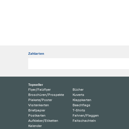
Zahlarten
Topseller
Flyer/Falzflyer
Bücher
Broschüren/Prospekte
Kuverts
Plakate/Poster
Klappkarten
Visitenkarten
Beachflags
Briefpapier
T-Shirts
Postkarten
Fahnen/Flaggen
Aufkleber/Etiketten
Faltschachteln
Kalender