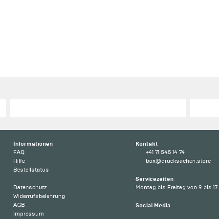
Informationen
Kontakt
FAQ
+41 71 545 14 74
Hilfe
box@drucksachen.store
Bestellstatus
Servicezeiten
Datenschutz
Montag bis Freitag von 9 bis 17
Widerrufsbelehrung
AGB
Social Media
Impressum